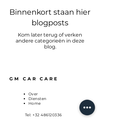
Binnenkort staan hier
blogposts
Kom later terug of verken
andere categorieën in deze
blog.
GM CAR CARE
Over
Diensten
Home
Tel:
+32 486120336
E-mail:
info@gmcarcare.eu
Van Dornestraat 89,
2100 Deurne, Antwerpen