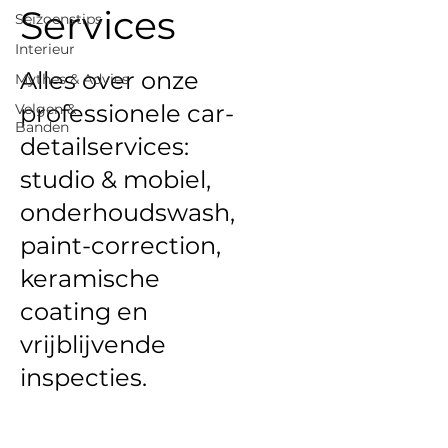
Services
Seizoens­tips
Interieur
Alles over onze
Mythes & Advies
professionele car-
Velgen &
Banden
detailservices:
studio & mobiel,
onderhoudswash,
paint-correction,
keramische
coating en
vrijblijvende
inspecties.