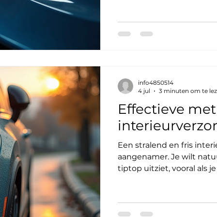
ik je mee in de wereld van
ontdekt de voordelen, wa
jouw auto kan transforme
glanzende rit? Laten we 
auto-detailing voordelen?
meer dan alleen een wasb
info4850514
4 jul
3 minuten om te le
Effectieve me
interieurverzo
Een stralend en fris inter
aangenamer. Je wilt natuur
tiptop uitziet, vooral als 
indruk wilt maken. Maar h
neem je mee door de be
interieurverzorging auto.
schoon, fris en als nieuw