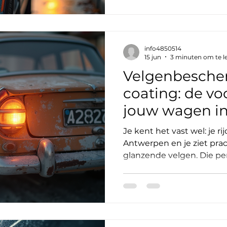
interieurverzorging auto z
meer dan alleen een verv
persoonlijke ruimte, je tw
e
info4850514
15 jun
3 minuten om te l
Velgenbesche
coating: de vo
jouw wagen i
Je kent het vast wel: je ri
Antwerpen en je ziet pr
glanzende velgen. Die per
niet zomaar tot stand. H
Velgenbescherming met co
waarom dit zo’n slimme k
geloof me, het is makkeli
denkt! Waarom kiezen v