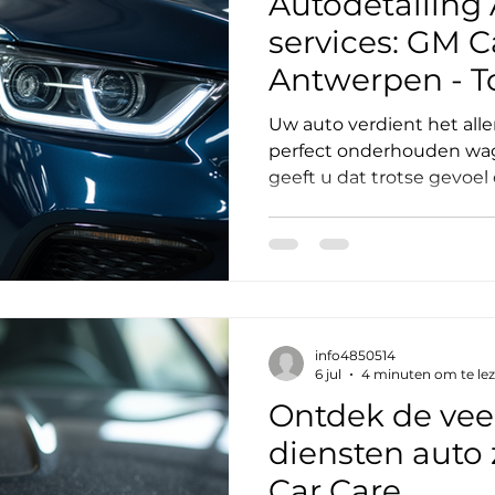
Autodetailing
services: GM C
Antwerpen - T
voor uw auto
Uw auto verdient het alle
perfect onderhouden wa
geeft u dat trotse gevoel 
Daarom wil ik u meeneme
autodetailing Antwerpen s
om meer dan alleen wasse
precisie en vakmanschap.
bent, is er één naam die e
antwerpen. Waarom kieze
info4850514
Antwerpen services? Auto
6 jul
4 minuten om te le
het gro
Ontdek de veel
diensten auto
Car Care