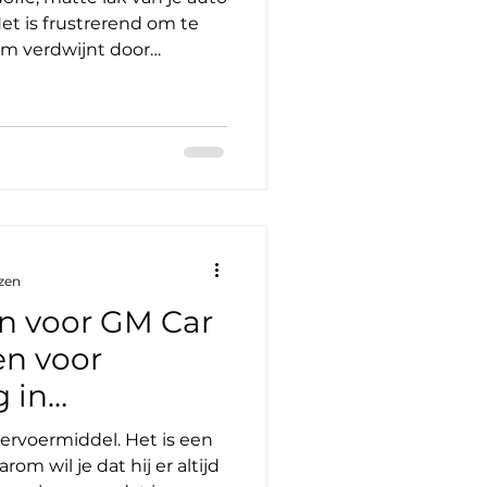
Het is frustrerend om te
am verdwijnt door
sjes en vuil. Gelukkig is
to weer laat schitteren als
it artikel neem ik je mee in
ieken voor auto's. Ik leg
lt, welke methodes er zijn
n qua kosten. Klaar om je
zen
n voor GM Car
n voor
g in
ervoermiddel. Het is een
rom wil je dat hij er altijd