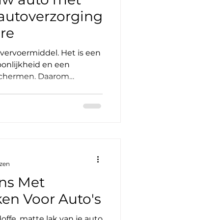
 autoverzorging
re
vervoermiddel. Het is een
onlijkheid en een
eschermen. Daarom
te zorg. Met de diensten
M Car Care tilt u uw auto
 dit artikel neem ik u mee
rdige autoverzorging,
ezitters in Antwerpen die
 onderhouden en
 kiezen voor diensten
ezen
ans Met
ken Voor Auto's
doffe, matte lak van je auto