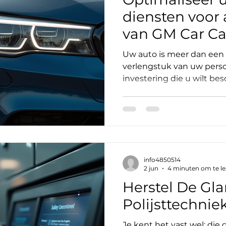
diensten voor
van GM Car Ca
Uw auto is meer dan een 
verlengstuk van uw perso
investering die u wilt b
verdient uw wagen de bes
voor autoverzorging van G
naar een hoger niveau. In
in de wereld van hoogwaa
speciaal gericht op autob
houden van een perfect
info4850514
stralende wagen. Waarom
2 jun
4 minuten om te l
voor autoverzo
Herstel De Gl
Polijsttechnie
Je kent het vast wel: die 