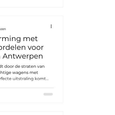
o belangrijk? Je auto is
oermiddel. Het is jouw
eede thuis soms. Vuil, stof
ezen
rming met
ordelen voor
n Antwerpen
jdt door de straten van
achtige wagens met
fecte uitstraling komt
et geheim?
ating. Ik vertel je graag
euze is voor jouw auto. En
jker en voordeliger dan je
oor velgenbescherming