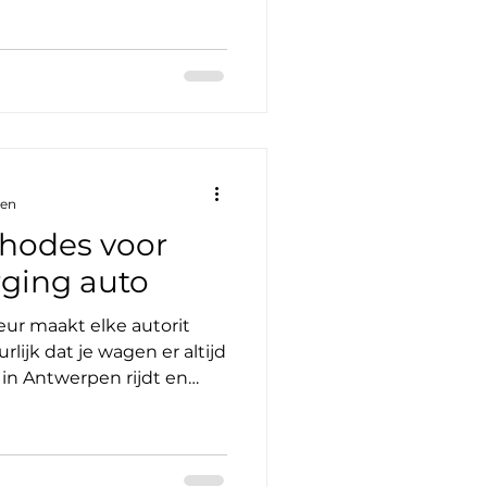
 auto-detailing. Je
t het kost, en hoe het
ren. Klaar voor een
beginnen! Wat zijn de
 Auto-detailing is veel
eurt. Het is een grondi
zen
thodes voor
rging auto
ieur maakt elke autorit
lijk dat je wagen er altijd
je in Antwerpen rijdt en
oe pak je dat aan? Ik
ste methodes voor
 Zo houd je jouw auto
. Waarom is