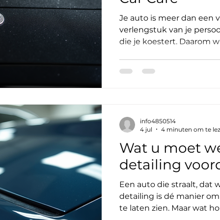
Je auto is meer dan een v
verlengstuk van je persoo
die je koestert. Daarom w
beste zorg voor je wagen.
Antwerpen vind je precies
diensten die jouw auto la
beschermen. Ik neem je 
hoogwaardige car detail
coatings. Klaar om je a
info4850514
kiezen voor diensten auto
4 jul
4 minuten om te le
vraagt
Wat u moet we
detailing voor
Een auto die straalt, dat 
detailing is dé manier om
te laten zien. Maar wat h
waarom zou je het laten d