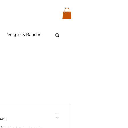
ment
Online boeken
Inloggen
Velgen & Banden
zen