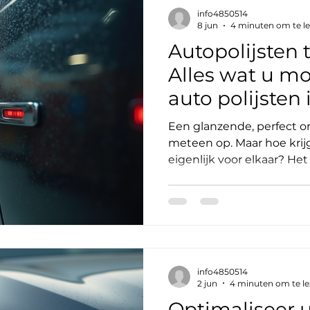
met coating? Velgen zijn h
info4850514
auto. Ze krijgen dagelijks
8 jun
4 minuten om te l
remstof, zo
Autopolijsten 
Alles wat u m
auto polijsten
Een glanzende, perfect 
meteen op. Maar hoe krij
eigenlijk voor elkaar? Het
autopolijsten. In deze bl
wereld van autopolijsten
technieken er zijn, wat h
belangrijk is voor uw wage
u ook waar u terecht kunt
polijsten in Antwerpen. W
info4850514
precies? Autopolijsten is
2 jun
4 minuten om te l
schoonm
Optimaliseer 