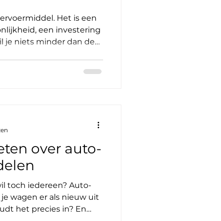
ervoermiddel. Het is een
nlijkheid, een investering
il je niets minder dan de
 Bij GM Car Care in
 dat: een breed scala aan
ten stralen en
mee in de wereld van
ing en keramische
uto te verwennen? Waarom
 zorg bij GM Car Care? Je
zen
ten over auto-
delen
wil toch iedereen? Auto-
 je wagen er als nieuw uit
oudt het precies in? En
oen? In dit artikel neem