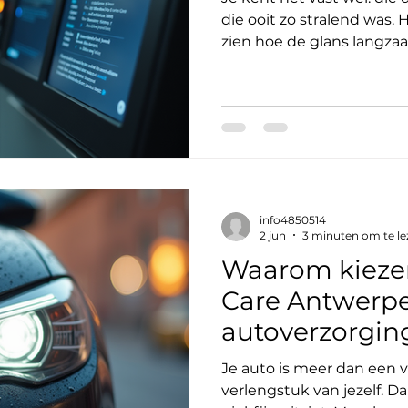
die ooit zo stralend was. 
zien hoe de glans langza
weersinvloeden, kleine kra
er een oplossing die je au
nieuw: autopolijsten. In d
de wereld van polijsttechn
uit hoe je de glans herste
en wat je kunt verwachte
auto weer te lat
info4850514
2 jun
3 minuten om te le
Waarom kieze
Care Antwerpe
autoverzorgin
Antwerpen?
Je auto is meer dan een v
verlengstuk van jezelf. Daa