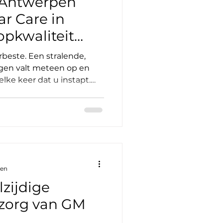
 Antwerpen
ar Care in
opkwaliteit
rbeste. Een stralende,
gen valt meteen op en
elke keer dat u instapt.
n in de wereld van
ervices. Hier draait het
n. Het gaat om zorg,
 En als u in Antwerpen
ruit springt: gm car care
n voor autodetailing
detailing is de kunst van
zen
zijdige
 zorg van GM