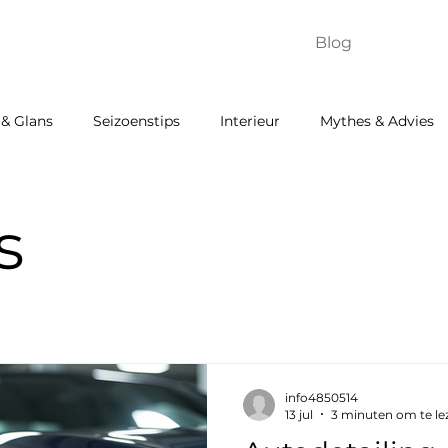
Diensten
Contact
Over
Blog
Abonne
 & Glans
Seizoens­tips
Interieur
Mythes & Advies
s
info4850514
13 jul
3 minuten om te le