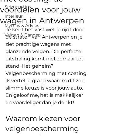
Seizoens­tips
voordelen voor jouw
Interieur
wagen in Antwerpen
Mythes & Advies
Je kent het vast wel: je rijdt door 
Velgen & Banden
de straten van Antwerpen en je 
ziet prachtige wagens met 
glanzende velgen. Die perfecte 
uitstraling komt niet zomaar tot 
stand. Het geheim? 
Velgenbescherming met coating. 
Ik vertel je graag waarom dit zo’n 
slimme keuze is voor jouw auto. 
En geloof me, het is makkelijker 
en voordeliger dan je denkt!
Waarom kiezen voor 
velgenbescherming 