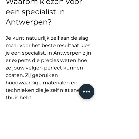
Waarom kiezen voor 
een specialist in 
Antwerpen?
Je kunt natuurlijk zelf aan de slag, 
maar voor het beste resultaat kies 
je een specialist. In Antwerpen zijn 
er experts die precies weten hoe 
ze jouw velgen perfect kunnen 
coaten. Zij gebruiken 
hoogwaardige materialen en 
technieken die je zelf niet snel 
thuis hebt.
Bovendien krijg je garantie op het 
werk en advies op maat. Zo weet 
je zeker dat je investering goed 
besteed is. Wil je meer weten over 