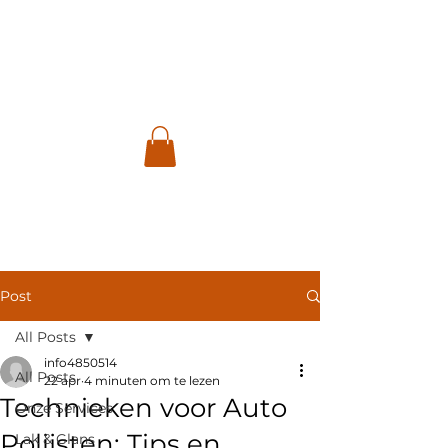
GM
CAR
CARE
Post
All Posts
info4850514
All Posts
22 apr
4 minuten om te lezen
Technieken voor Auto
Onze Services
Polijsten: Tips en
Lak & Glans