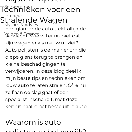
Seizoens­tips
Technieken voor een
Interieur
Stralende Wagen
Mythes & Advies
Een glanzende auto trekt altijd de 
Velgen & Banden
aandacht. Wie wil er nu niet dat 
zijn wagen er als nieuw uitziet? 
Auto polijsten is dé manier om die 
diepe glans terug te brengen en 
kleine beschadigingen te 
verwijderen. In deze blog deel ik 
mijn beste tips en technieken om 
jouw auto te laten stralen. Of je nu 
zelf aan de slag gaat of een 
specialist inschakelt, met deze 
kennis haal je het beste uit je auto.
Waarom is auto 
polijsten zo belangrijk?